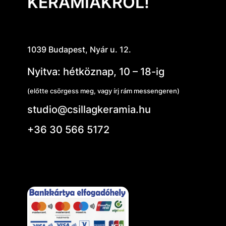
KERÁMIÁKRÓL!
1039 Budapest, Nyár u. 12.
Nyitva: hétköznap, 10 – 18-ig
(előtte csörgess meg, vagy írj rám messengeren)
studio@csillagkeramia.hu
+36 30 566 5172