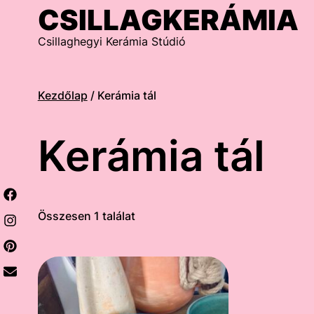
Skip
CSILLAGKERÁMIA
to
content
Csillaghegyi Kerámia Stúdió
Kezdőlap
/ Kerámia tál
Kerámia tál
Összesen 1 találat