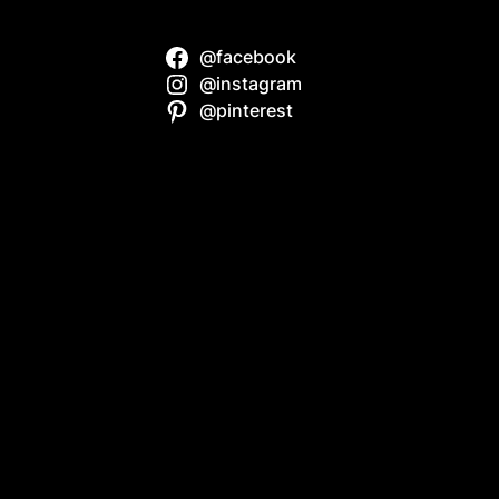
@facebook
? A kerámiák
@instagram
itka
@pinterest
k: mi igaz és
erámiával a
n? – A
etés, amit
nek
dennapokban #3
dennapokban #2
pantartó