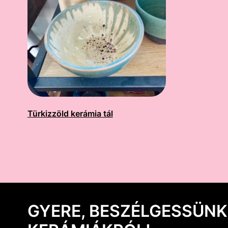
Türkizzöld kerámia tál
GYERE, BESZÉLGESSÜNK