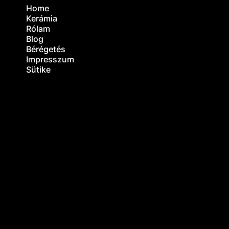
Home
Kerámia
Rólam
Mi az az engób
Blog
egyik legősibb t
Bérégetés
Impresszum
Kerámia-mítoszo
Sütike
mi nem?
Mi történik a k
zsengélés sorá
legfontosabb ég
kevesen ismer
Kerámia a min
Kerámia a min
– Kerámia szap