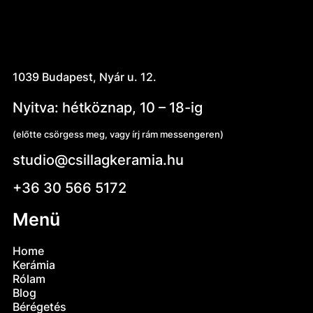
1039 Budapest, Nyár u. 12.
Nyitva: hétköznap, 10 – 18-ig
(előtte csörgess meg, vagy írj rám messengeren)
studio@csillagkeramia.hu
+36 30 566 5172
Menü
Home
Kerámia
Rólam
Blog
Bérégetés