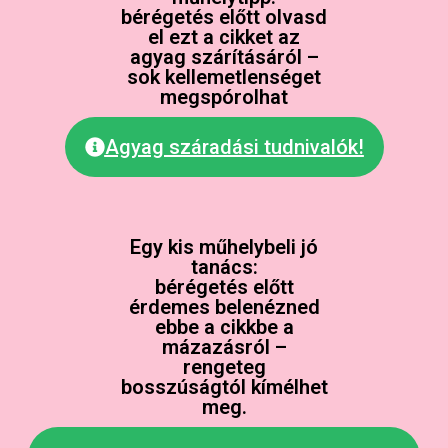
bérégetés előtt olvasd
el ezt a cikket az
agyag szárításáról –
sok kellemetlenséget
megspórolhat
Agyag száradási tudnivalók!
Egy kis műhelybeli jó
tanács:
bérégetés előtt
érdemes belenézned
ebbe a cikkbe a
mázazásról –
rengeteg
bosszúságtól kímélhet
meg.