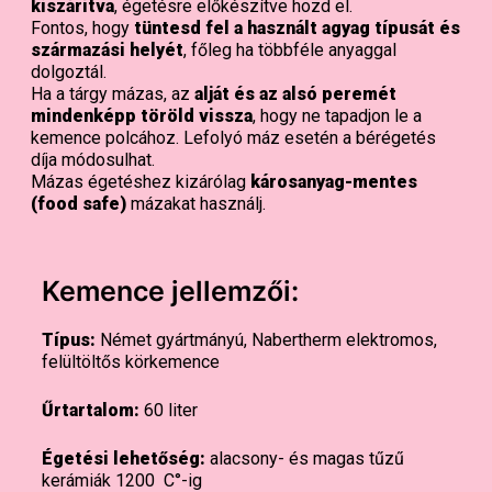
kiszárítva
, égetésre előkészítve hozd el.
Fontos, hogy
tüntesd fel a használt agyag típusát és
származási helyét
, főleg ha többféle anyaggal
dolgoztál.
Ha a tárgy mázas, az
alját és az alsó peremét
mindenképp töröld vissza
, hogy ne tapadjon le a
kemence polcához. Lefolyó máz esetén a bérégetés
díja módosulhat.
Mázas égetéshez kizárólag
károsanyag-mentes
(food safe)
mázakat használj.
Kemence jellemzői:
Típus:
Német gyártmányú, Nabertherm elektromos,
felültöltős körkemence
Űrtartalom:
60 liter
Égetési lehetőség:
alacsony- és magas tűzű
kerámiák 1200 C°-ig