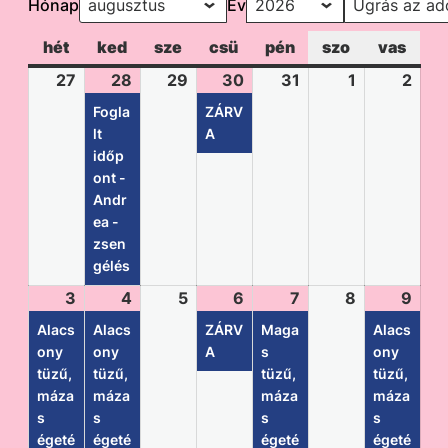
Hónap
Év
hét
ked
sze
csü
pén
szo
vas
27
28
29
30
31
1
2
Fogla
ZÁRV
lt
A
időp
ont -
Andr
ea -
zsen
gélés
3
4
5
6
7
8
9
Alacs
Alacs
ZÁRV
Maga
Alacs
ony
ony
A
s
ony
tüzű,
tüzű,
tüzű,
tüzű,
máza
máza
máza
máza
s
s
s
s
égeté
égeté
égeté
égeté