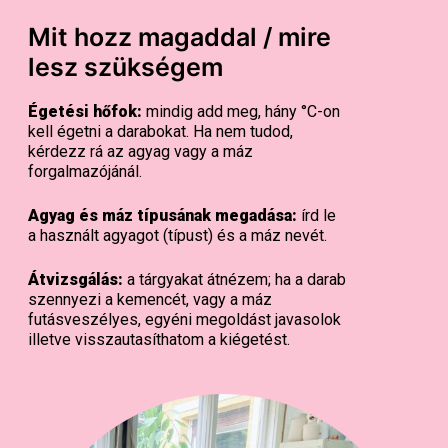
Mit hozz magaddal / mire
lesz szükségem
Égetési hőfok:
mindig add meg, hány °C-on
kell égetni a darabokat. Ha nem tudod,
kérdezz rá az agyag vagy a máz
forgalmazójánál.
Agyag és máz típusának megadása:
írd le
a használt agyagot (típust) és a máz nevét.
Átvizsgálás:
a tárgyakat átnézem; ha a darab
szennyezi a kemencét, vagy a máz
futásveszélyes, egyéni megoldást javasolok
illetve visszautasíthatom a kiégetést.