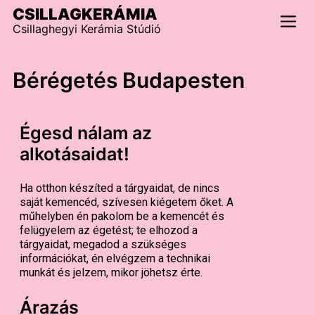
CSILLAGKERÁMIA
Csillaghegyi Kerámia Stúdió
Bérégetés Budapesten
Égesd nálam az
alkotásaidat!
Ha otthon készíted a tárgyaidat, de nincs
saját kemencéd, szívesen kiégetem őket. A
műhelyben én pakolom be a kemencét és
felügyelem az égetést; te elhozod a
tárgyaidat, megadod a szükséges
információkat, én elvégzem a technikai
munkát és jelzem, mikor jöhetsz érte.
Árazás