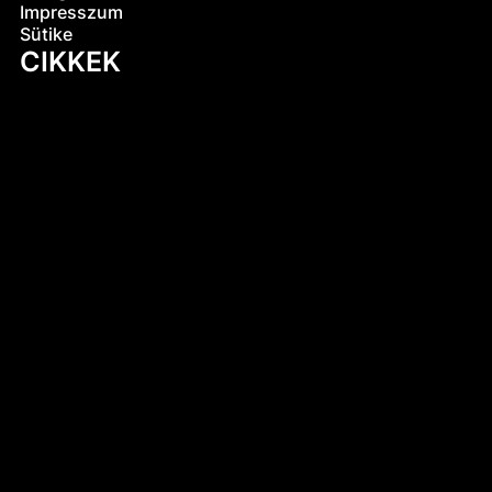
Impresszum
Sütike
CIKKEK
Mi történik a kerámiával a zsengélés
során? – A legfontosabb égetés, amit
kevesen ismernek
Kerámia a mindennapokban #3