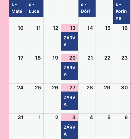
s -
s -
s -
s -
Máté
Luca
Dóri
Korin
na
10
11
12
13
14
15
16
ZÁRV
A
17
18
19
20
21
22
23
ZÁRV
A
24
25
26
27
28
29
30
ZÁRV
A
31
1
2
3
4
5
6
ZÁRV
A