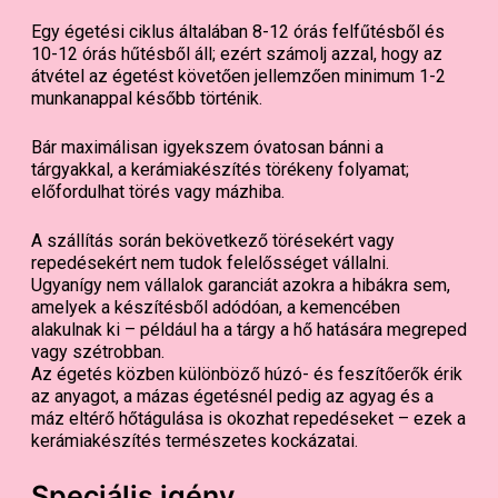
Egy égetési ciklus általában 8-12 órás felfűtésből és
10-12 órás hűtésből áll; ezért számolj azzal, hogy az
átvétel az égetést követően jellemzően minimum 1-2
munkanappal később történik.
Bár maximálisan igyekszem óvatosan bánni a
tárgyakkal, a kerámiakészítés törékeny folyamat;
előfordulhat törés vagy mázhiba.
A szállítás során bekövetkező törésekért vagy
repedésekért nem tudok felelősséget vállalni.
Ugyanígy nem vállalok garanciát azokra a hibákra sem,
amelyek a készítésből adódóan, a kemencében
alakulnak ki – például ha a tárgy a hő hatására megreped
vagy szétrobban.
Az égetés közben különböző húzó- és feszítőerők érik
az anyagot, a mázas égetésnél pedig az agyag és a
máz eltérő hőtágulása is okozhat repedéseket – ezek a
kerámiakészítés természetes kockázatai.
Speciális igény