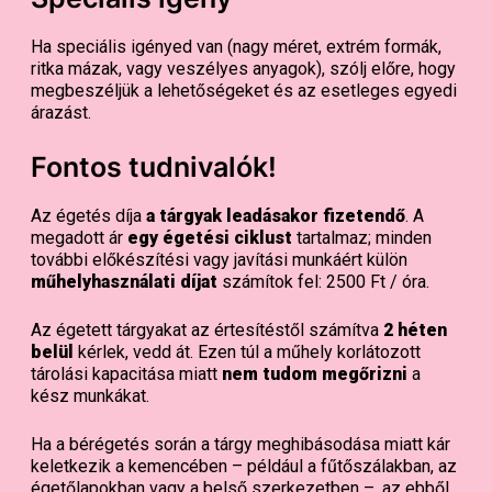
Ha speciális igényed van (nagy méret, extrém formák,
ritka mázak, vagy veszélyes anyagok), szólj előre, hogy
megbeszéljük a lehetőségeket és az esetleges egyedi
árazást.
Fontos tudnivalók!
Az égetés díja
a tárgyak leadásakor fizetendő
. A
megadott ár
egy égetési ciklust
tartalmaz; minden
további előkészítési vagy javítási munkáért külön
műhelyhasználati díjat
számítok fel: 2500 Ft / óra.
Az égetett tárgyakat az értesítéstől számítva
2 héten
belül
kérlek, vedd át. Ezen túl a műhely korlátozott
tárolási kapacitása miatt
nem tudom megőrizni
a
kész munkákat.
Ha a bérégetés során a tárgy meghibásodása miatt kár
keletkezik a kemencében – például a fűtőszálakban, az
égetőlapokban vagy a belső szerkezetben –, az ebből