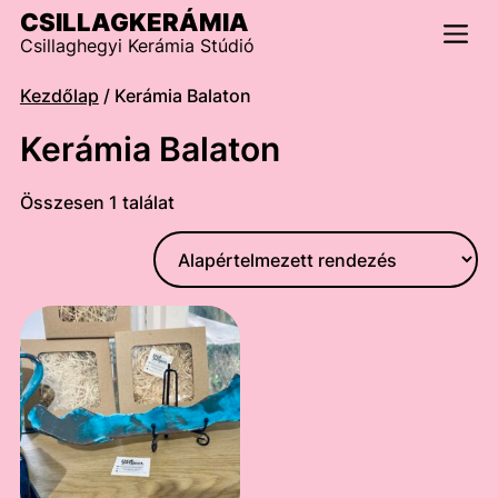
Skip
CSILLAGKERÁMIA
to
Csillaghegyi Kerámia Stúdió
content
Men
Kezdőlap
/ Kerámia Balaton
Kerámia Balaton
Összesen 1 találat