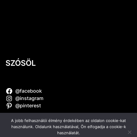
Mi történik a kerámiával a zsengélés
során? – A legfontosabb égetés, amit
kevesen ismernek
Kerámia a mindennapokban #3
Kerámia a mindennapokban #2 – Kerámia
szappantartó
SZÓSÖL
@facebook
@instagram
@pinterest
A jobb felhasználói élmény érdekében az oldalon cookie-kat
használunk. Oldalunk használatával, Ön elfogadja a cookie-k
használatát.