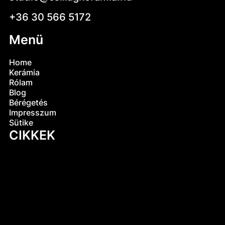
+36 30 566 5172
Menü
Home
Kerámia
Rólam
Blog
Bérégetés
Impresszum
Sütike
CIKKEK
Mi az az engób? A kerámiák egyik legősibb
titka
Kerámia-mítoszok: mi igaz és mi nem?