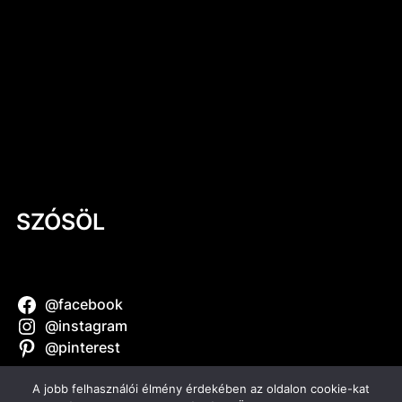
Kerámia-mítoszok: mi igaz és mi nem?
Mi történik a kerámiával a zsengélés
során? – A legfontosabb égetés, amit
kevesen ismernek
Kerámia a mindennapokban #3
Kerámia a mindennapokban #2 – Kerámia
szappantartó
SZÓSÖL
@facebook
@instagram
@pinterest
A jobb felhasználói élmény érdekében az oldalon cookie-kat