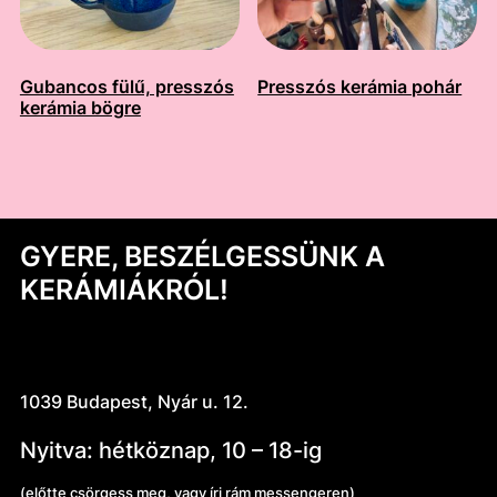
Gubancos fülű, presszós
Presszós kerámia pohár
kerámia bögre
GYERE, BESZÉLGESSÜNK A
KERÁMIÁKRÓL!
1039 Budapest, Nyár u. 12.
Nyitva: hétköznap, 10 – 18-ig
(előtte csörgess meg, vagy írj rám messengeren)