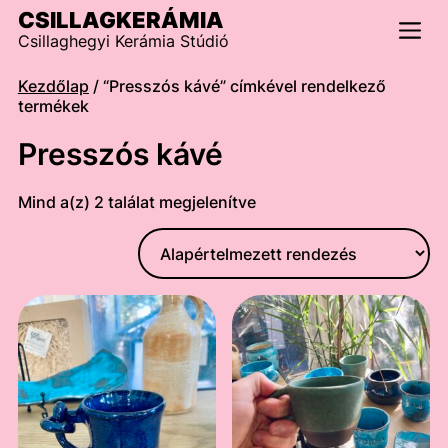
Skip
CSILLAGKERÁMIA
to
Csillaghegyi Kerámia Stúdió
content
Men
Kezdőlap
/ “Presszós kávé” címkével rendelkező
termékek
Presszós kávé
Mind a(z) 2 találat megjelenítve