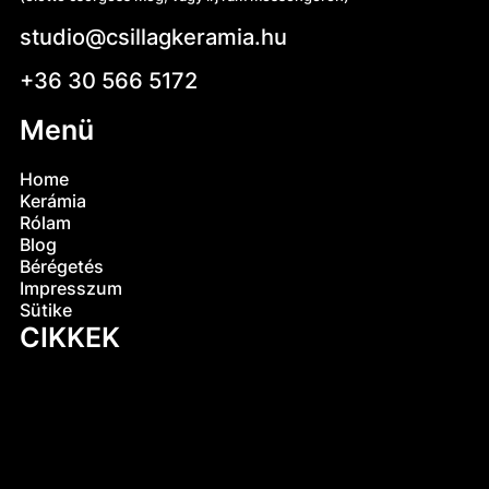
studio@csillagkeramia.hu
+36 30 566 5172
Menü
Home
Kerámia
Rólam
Blog
Bérégetés
Impresszum
Sütike
CIKKEK
Mi az az engób? A kerámiák egyik legősibb
titka