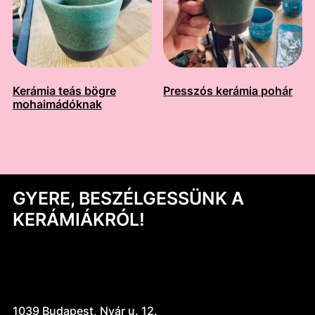
Kerámia teás bögre
Presszós kerámia pohár
mohaimádóknak
GYERE, BESZÉLGESSÜNK A
KERÁMIÁKRÓL!
1039 Budapest, Nyár u. 12.