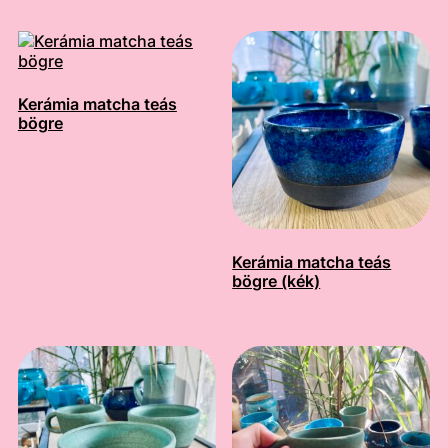
Kerámia matcha teás
bögre
Kerámia matcha teás
bögre (kék)