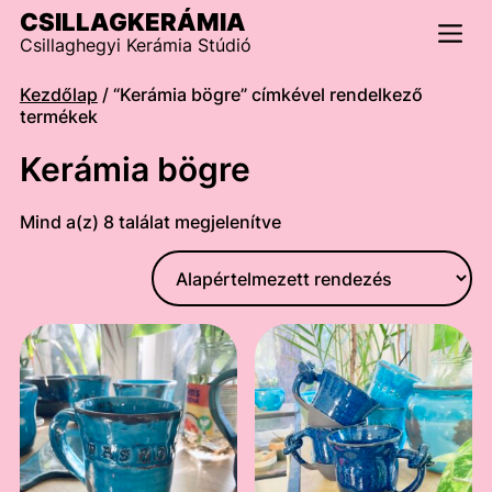
Skip
CSILLAGKERÁMIA
to
Csillaghegyi Kerámia Stúdió
content
Men
Kezdőlap
/ “Kerámia bögre” címkével rendelkező
termékek
Kerámia bögre
Mind a(z) 8 találat megjelenítve