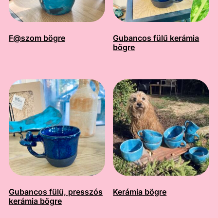
F@szom bögre
Gubancos fülű kerámia
bögre
Gubancos fülű, presszós
Kerámia bögre
kerámia bögre