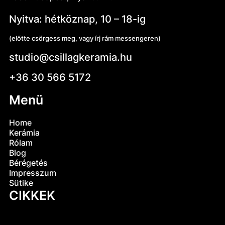
Nyitva: hétköznap, 10 – 18-ig
(előtte csörgess meg, vagy írj rám messengeren)
studio@csillagkeramia.hu
+36 30 566 5172
Menü
Home
Kerámia
Rólam
Blog
Bérégetés
Impresszum
Sütike
CIKKEK