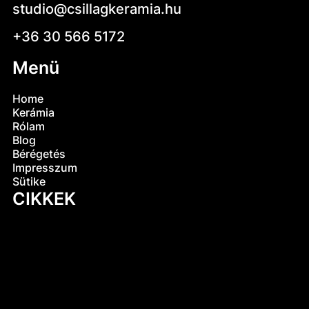
studio@csillagkeramia.hu
+36 30 566 5172
Menü
Home
Kerámia
Rólam
Blog
Bérégetés
Impresszum
Sütike
CIKKEK
Mi az az engób? A kerámiák egyik legősibb
titka