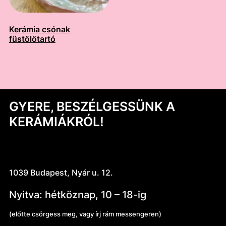
Kerámia csónak
füstölőtartó
GYERE, BESZÉLGESSÜNK A
KERÁMIÁKRÓL!
1039 Budapest, Nyár u. 12.
Nyitva: hétköznap, 10 – 18-ig
(előtte csörgess meg, vagy írj rám messengeren)