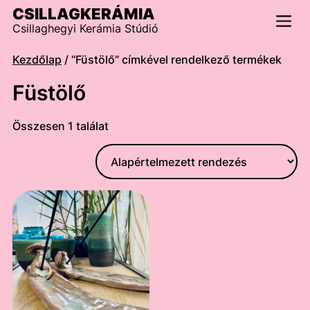
Skip
CSILLAGKERÁMIA
to
Csillaghegyi Kerámia Stúdió
content
Men
Kezdőlap
/ “Füstölő” címkével rendelkező termékek
Füstölő
Összesen 1 találat