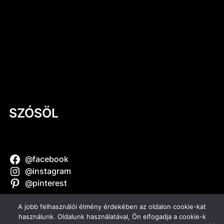
Kerámia-mítoszok: mi igaz és mi nem?
Mi történik a kerámiával a zsengélés
során? – A legfontosabb égetés, amit
kevesen ismernek
Kerámia a mindennapokban #3
Kerámia a mindennapokban #2 – Kerámia
szappantartó
SZÓSÖL
@facebook
@instagram
@pinterest
A jobb felhasználói élmény érdekében az oldalon cookie-kat
használunk. Oldalunk használatával, Ön elfogadja a cookie-k