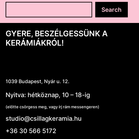
K
Search
e
r
e
s
GYERE, BESZÉLGESSÜNK A
é
KERÁMIÁKRÓL!
s
1039 Budapest, Nyár u. 12.
Nyitva: hétköznap, 10 – 18-ig
(előtte csörgess meg, vagy írj rám messengeren)
studio@csillagkeramia.hu
+36 30 566 5172