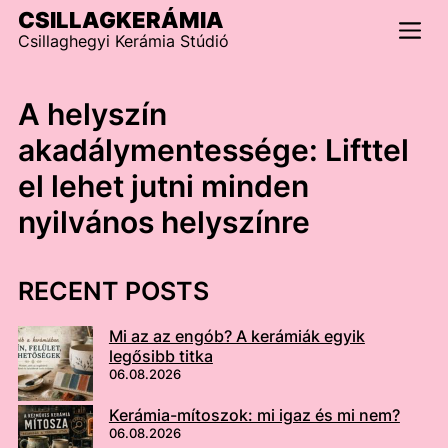
Skip
CSILLAGKERÁMIA
to
Csillaghegyi Kerámia Stúdió
content
Men
A helyszín
akadálymentessége:
Lifttel
el lehet jutni minden
nyilvános helyszínre
RECENT POSTS
Mi az az engób? A kerámiák egyik
legősibb titka
06.08.2026
Kerámia-mítoszok: mi igaz és mi nem?
06.08.2026