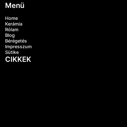
Menü
Home
Kerámia
Rólam
Blog
Bérégetés
Impresszum
Sütike
CIKKEK
Mi az az engób? A kerámiák egyik legősibb
titka
Kerámia-mítoszok: mi igaz és mi nem?
Mi történik a kerámiával a zsengélés