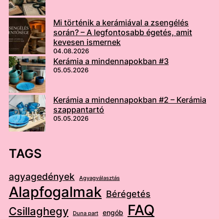
Mi történik a kerámiával a zsengélés
során? – A legfontosabb égetés, amit
kevesen ismernek
04.08.2026
Kerámia a mindennapokban #3
05.05.2026
Kerámia a mindennapokban #2 – Kerámia
szappantartó
05.05.2026
TAGS
agyagedények
Agyagválasztás
Alapfogalmak
Bérégetés
FAQ
Csillaghegy
engób
Duna part