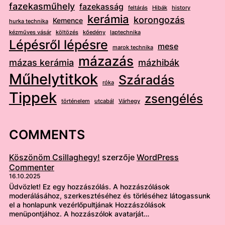
fazekasműhely
fazekasság
feltárás
Hibák
history
kerámia
korongozás
Kemence
hurka technika
kézműves vásár
költözés
kőedény
laptechnika
Lépésről lépésre
mese
marok technika
mázazás
mázas kerámia
mázhibák
Műhelytitkok
Száradás
róka
Tippek
zsengélés
történelem
utcabál
Várhegy
COMMENTS
Köszönöm Csillaghegy!
szerzője
WordPress
Commenter
16.10.2025
Üdvözlet! Ez egy hozzászólás. A hozzászólások
moderálásához, szerkesztéséhez és törléséhez látogassunk
el a honlapunk vezérlőpultjának Hozzászólások
menüpontjához. A hozzászólok avatarját…