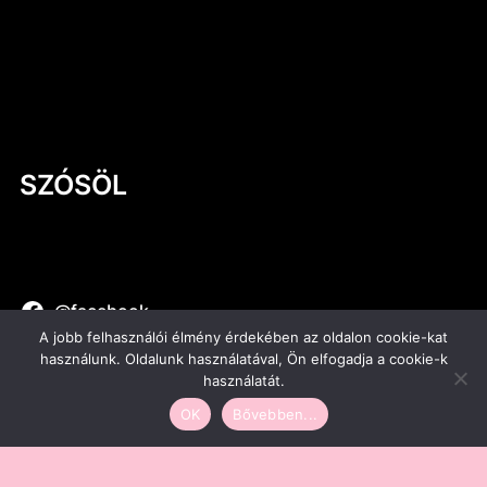
során? – A legfontosabb égetés, amit
kevesen ismernek
Kerámia a mindennapokban #3
Kerámia a mindennapokban #2 – Kerámia
szappantartó
SZÓSÖL
@facebook
@instagram
A jobb felhasználói élmény érdekében az oldalon cookie-kat
használunk. Oldalunk használatával, Ön elfogadja a cookie-k
@pinterest
használatát.
OK
Bővebben...